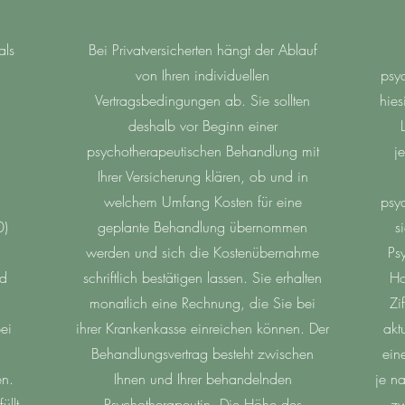
als
Bei Privatversicherten hängt der Ablauf
von Ihren individuellen
psy
Vertragsbedingungen ab. Sie sollten
hies
deshalb vor Beginn einer
psychotherapeutischen Behandlung mit
j
Ihrer Versicherung klären, ob und in
welchem Umfang Kosten für eine
psy
0)
geplante Behandlung übernommen
s
werden und sich die Kostenübernahme
Ps
nd
schriftlich bestätigen lassen. Sie erhalten
Ho
monatlich eine Rechnung, die Sie bei
Zi
ei
ihrer Krankenkasse einreichen können. Der
akt
Behandlungsvertrag besteht zwischen
ein
en.
Ihnen und Ihrer behandelnden
je n
llt
Psychotherapeutin. Die Höhe des
zw