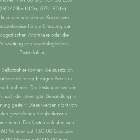
(GOP-Ziffer 812a, 870, 801a).
Hinzukommen können Kosten wie
eispielsweise für die Erhebung der
biografischen Anamnese oder die
Auswertung von psychologischen
Testverfahren.
s Selbstzahler können Sie zusätzlich
artherapie in der hiesigen Praxis in
ruch nehmen. Die Leistungen werden
n nach der jeweiligen Behandlung in
nung gestellt. Diese werden nicht von
den gesetzlichen Krankenkassen
rnommen. Die Kosten belaufen sich
 60 Minuten auf 150,00 Euro bzw.
ro 90 Minuten auf 225,00 Euro.