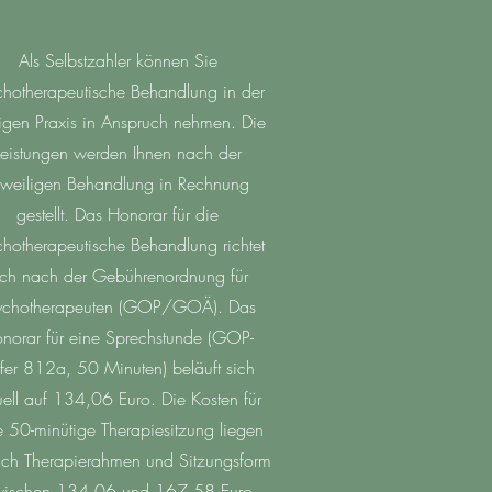
Als Selbstzahler können Sie
chotherapeutische Behandlung in der
igen Praxis in Anspruch nehmen. Die
Leistungen werden Ihnen nach der
eweiligen Behandlung in Rechnung
gestellt. Das Honorar für die
chotherapeutische Behandlung richtet
ich nach der Gebührenordnung für
ychotherapeuten (GOP/GOÄ). Das
norar für eine Sprechstunde (GOP-
ffer 812a, 50 Minuten) beläuft sich
uell auf 134,06 Euro. Die Kosten für
e 50-minütige Therapiesitzung liegen
ach Therapierahmen und Sitzungsform
ischen 134,06 und 167,58 Euro