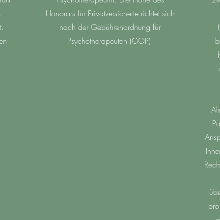
.
Honorars für Privatversicherte richtet sich
t.
nach der Gebührenordnung für
en
Psychotherapeuten (GOP).
b
Al
Pa
Ansp
Ihne
Rech
übe
pro
p